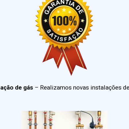
lação de gás
– Realizamos novas instalações de